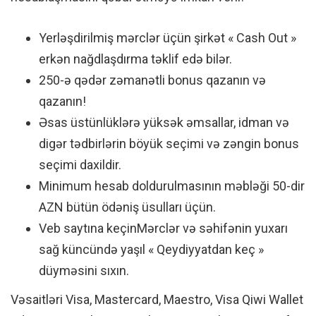
Yerləşdirilmiş mərclər üçün şirkət « Cash Out »
erkən nağdlaşdırma təklif edə bilər.
250-ə qədər zəmanətli bonus qazanın və
qazanın!
Əsas üstünlüklərə yüksək əmsallar, idman və
digər tədbirlərin böyük seçimi və zəngin bonus
seçimi daxildir.
Minimum hesab doldurulmasının məbləği 50-dir
AZN bütün ödəniş üsulları üçün.
Veb saytına keçinMərclər və səhifənin yuxarı
sağ küncündə yaşıl « Qeydiyyatdan keç »
düyməsini sıxın.
Vəsaitləri Visa, Mastercard, Maestro, Visa Qiwi Wallet