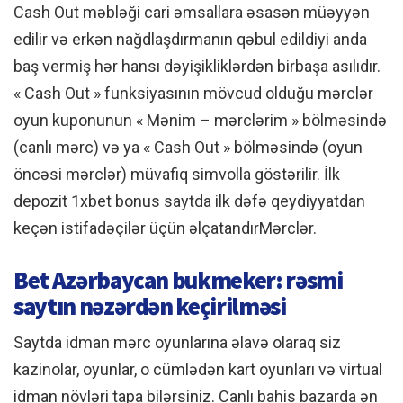
Cash Out məbləği cari əmsallara əsasən müəyyən
edilir və erkən nağdlaşdırmanın qəbul edildiyi anda
baş vermiş hər hansı dəyişikliklərdən birbaşa asılıdır.
« Cash Out » funksiyasının mövcud olduğu mərclər
oyun kuponunun « Mənim – mərclərim » bölməsində
(canlı mərc) və ya « Cash Out » bölməsində (oyun
öncəsi mərclər) müvafiq simvolla göstərilir. İlk
depozit 1xbet bonus saytda ilk dəfə qeydiyyatdan
keçən istifadəçilər üçün əlçatandırMərclər.
Bet Azərbaycan bukmeker: rəsmi
saytın nəzərdən keçirilməsi
Saytda idman mərc oyunlarına əlavə olaraq siz
kazinolar, oyunlar, o cümlədən kart oyunları və virtual
idman növləri tapa bilərsiniz. Canlı bahis bazarda ən