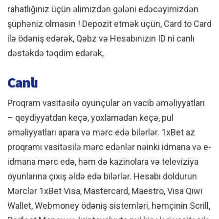
rahatlığınız üçün əlimizdən gələni edəcəyimizdən
şüphəniz olmasın ! Depozit etmək üçün, Card to Card
ilə ödəniş edərək, Qəbz və Hesabınızın ID ni canlı
dəstəkdə təqdim edərək,
Canlı
Proqram vasitəsilə oyunçular ən vacib əməliyyatları
– qeydiyyatdan keçə, yoxlamadan keçə, pul
əməliyyatları apara və mərc edə bilərlər. 1xBet az
proqramı vasitəsilə mərc edənlər nəinki idmana və e-
idmana mərc edə, həm də kazinolara və televiziya
oyunlarına çıxış əldə edə bilərlər. Hesabı doldurun
Mərclər 1xBet Visa, Mastercard, Maestro, Visa Qiwi
Wallet, Webmoney ödəniş sistemləri, həmçinin Scrill,