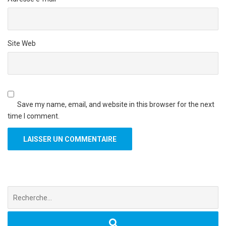
Site Web
Save my name, email, and website in this browser for the next
time I comment.
Chercher
: