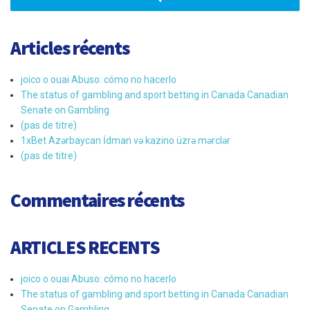
Articles récents
joico o ouai Abuso: cómo no hacerlo
The status of gambling and sport betting in Canada Canadian
Senate on Gambling
(pas de titre)
1xBet Azərbaycan İdman və kazino üzrə mərclər
(pas de titre)
Commentaires récents
ARTICLES RECENTS
joico o ouai Abuso: cómo no hacerlo
The status of gambling and sport betting in Canada Canadian
Senate on Gambling