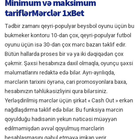
Minimum və maksimum
tariflərMərclər 1xBet
Tədbir zamanı qeyri-populyar beysbol oyunu üçün bu
bukmeker kontoru 10-dan çox, qeyri-populyar futbol
oyunu üçün isə 30-dan çox mərc bazarı təklif edir.
Bütün hallarda proses bir və ya iki dəqiqədən çox
çəkmir. Şəxsi hesabınıza daxil olmaqla, oyunçu şəxsi
məlumatlarını redaktə edə bilər. Ayrı-ayrılıqda,
mərclərin tarixini öyrənə, cari promosyonlara baxa,
hesabınızın təhlükəsizliyini qura bilərsiniz.
Yerləşdirilmiş mərclər üçün şirkət « Cash Out » erkən
nağdlaşdırma təklif edə bilər. Bu funksiya mərcin
qoyulduğu hadisənin yekun nəticəsi müəyyən
edilməmişdən əvvəl qoyulmuş mərclərin
hesablaşmasını qəbul etməyə imkan verir.