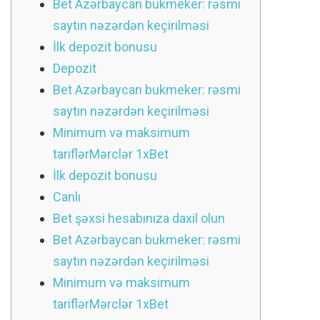
Bet Azərbaycan bukmeker: rəsmi
saytın nəzərdən keçirilməsi
İlk depozit bonusu
Depozit
Bet Azərbaycan bukmeker: rəsmi
saytın nəzərdən keçirilməsi
Minimum və maksimum
tariflərMərclər 1xBet
İlk depozit bonusu
Canlı
Bet şəxsi hesabınıza daxil olun
Bet Azərbaycan bukmeker: rəsmi
saytın nəzərdən keçirilməsi
Minimum və maksimum
tariflərMərclər 1xBet