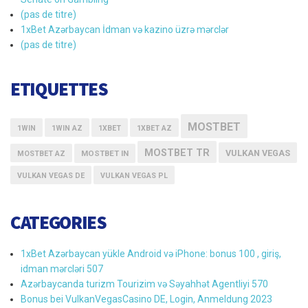
(pas de titre)
1xBet Azərbaycan İdman və kazino üzrə mərclər
(pas de titre)
ETIQUETTES
MOSTBET
1WIN
1WIN AZ
1XBET
1XBET AZ
MOSTBET TR
VULKAN VEGAS
MOSTBET AZ
MOSTBET IN
VULKAN VEGAS DE
VULKAN VEGAS PL
CATEGORIES
1xBet Azərbaycan yükle Android və iPhone: bonus 100 , giriş,
idman mərcləri 507
Azərbaycanda turizm Tourizim və Səyahhət Agentliyi 570
Bonus bei VulkanVegasCasino DE, Login, Anmeldung 2023