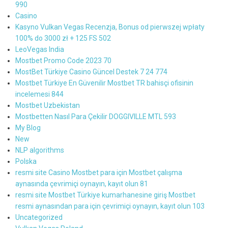
990
Casino
Kasyno Vulkan Vegas Recenzja, Bonus od pierwszej wpłaty
100% do 3000 zł + 125 FS 502
LeoVegas India
Mostbet Promo Code 2023 70
MostBet Türkiye Casino Güncel Destek 7 24 774
Mostbet Türkiye En Güvenilir Mostbet TR bahisçi ofisinin
incelemesi 844
Mostbet Uzbekistan
Mostbetten Nasıl Para Çekilir DOGGIVILLE MTL 593
My Blog
New
NLP algorithms
Polska
resmi site Casino Mostbet para için Mostbet çalışma
aynasında çevrimiçi oynayın, kayıt olun 81
resmi site Mostbet Türkiye kumarhanesine giriş Mostbet
resmi aynasından para için çevrimiçi oynayın, kayıt olun 103
Uncategorized