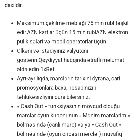
daxildir.
Maksimum çəkilmə məbləği 75 min rubl təşkil
edir.AZN kartlar üçün 15 min rublAZN elektron
pul kisələri və mobil operatorlar üçün.
Ölkəni və istədiyiniz valyutanı
göstərin.Qeydiyyat haqqında ətraflı məlumat
əldə edin 1xBet.
Ayrı-ayrılıqda, mərclərin tarixini öyrənə, cari
promosyonlara baxa, hesabınızın
təhlükəsizliyini qura bilərsiniz.
« Cash Out » funksiyasının mövcud olduğu
mərclər oyun kuponunun « Mənim mərclərim »
bölməsində (canlı mərc) və ya « Cash Out »
bölməsində (oyun öncəsi mərclər) müvafiq