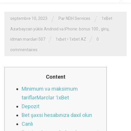
/
/
septembre 10, 2023
Par
NDH Services
1xBet
Azərbaycan yükle Android və iPhone: bonus 100 , giriş,
/
/
idman mərcləri 507
1xbet
•
1xbet AZ
0
commentaires
Content
Minimum və maksimum
tariflərMərclər 1xBet
Depozit
Bet şəxsi hesabınıza daxil olun
Canlı