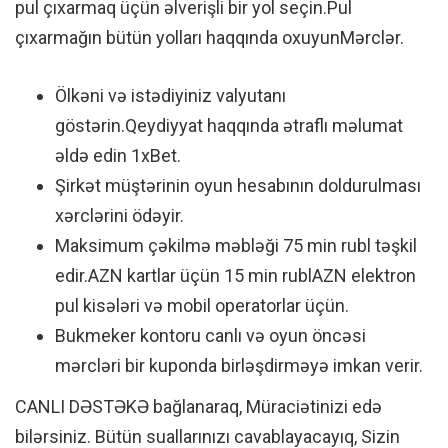
pul çıxarmaq üçün əlverişli bir yol seçin.Pul
çıxarmağın bütün yolları haqqında oxuyunMərclər.
Ölkəni və istədiyiniz valyutanı
göstərin.Qeydiyyat haqqında ətraflı məlumat
əldə edin 1xBet.
Şirkət müştərinin oyun hesabının doldurulması
xərclərini ödəyir.
Maksimum çəkilmə məbləği 75 min rubl təşkil
edir.AZN kartlar üçün 15 min rublAZN elektron
pul kisələri və mobil operatorlar üçün.
Bukmeker kontoru canlı və oyun öncəsi
mərcləri bir kuponda birləşdirməyə imkan verir.
CANLI DƏSTƏKƏ bağlanaraq, Müraciətinizi edə
bilərsiniz. Bütün suallarınızı cavablayacayıq, Sizin