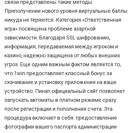
связи представлены такие методы.
Приполучении нового уровня виртуальные баллы
никуда не теряются. Категория «Ответственная
игра» посвящена проблеме азартной
зависимости. Благодаря SSL шифрованию,
информация, передаваемая между игроком и
казино, надежно защищена от любых внешних
угроз. Еще одним важным фактом является то,
что 1win предоставляет классный бонус за
скачивание и установку приложения на ваше
устройство. Пинап официальный сайт позволяет
запускать автоматы в платном режиме сразу
после регистрации и пополнения счета. Эта
процедура включает в себя: предоставление
фотографии вашего паспорта администрации