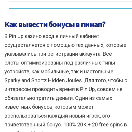
Как вывести бонусы в пинап?
В Pin Up казино вход в личный кабинет
осуществляется с помощью тех данных, которые
указывались при регистрации аккаунта. Все
слоты оптимизированы под различные типы
устройств, как мобильные, так и настольные.
Sparky and Shortz Hidden Joules. Для того, чтобы с
интересом проводить время в Pin Up, совсем не
обязательно тратить деньги. Один из самых
известных бонусов, которым может
воспользоваться каждый новый игрок, это
приветственный бонус. 100% 20К + 20 free spins в