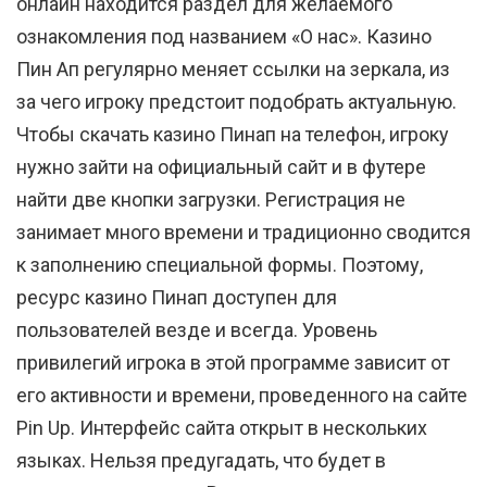
онлайн находится раздел для желаемого
ознакомления под названием «О нас». Казино
Пин Ап регулярно меняет ссылки на зеркала, из
за чего игроку предстоит подобрать актуальную.
Чтобы скачать казино Пинап на телефон, игроку
нужно зайти на официальный сайт и в футере
найти две кнопки загрузки. Регистрация не
занимает много времени и традиционно сводится
к заполнению специальной формы. Поэтому,
ресурс казино Пинап доступен для
пользователей везде и всегда. Уровень
привилегий игрока в этой программе зависит от
его активности и времени, проведенного на сайте
Pin Up. Интерфейс сайта открыт в нескольких
языках. Нельзя предугадать, что будет в