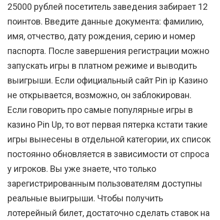
25000 рублей посетитель заведения забирает 12
поинтов. Введите данные документа: фамилию,
имя, отчество, дату рождения, серию и номер
паспорта. После завершения регистрации можно
запускать игры в платном режиме и выводить
выигрыши. Если официальный сайт Pin ip Казино
не открывается, возможно, он заблокирован.
Если говорить про самые популярные игры в
казино Pin Up, то вот первая пятерка кстати такие
игры вынесены в отдельной категории, их список
постоянно обновляется в зависимости от спроса
у игроков. Вы уже знаете, что только
зарегистрированным пользователям доступны
реальные выигрыши. Чтобы получить
лотерейный билет, достаточно сделать ставок на