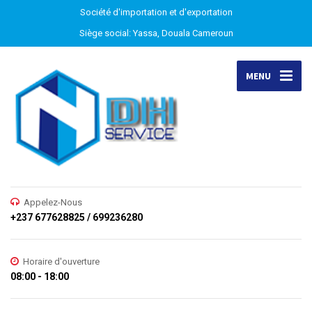
Société d'importation et d'exportation
Siège social: Yassa, Douala Cameroun
MENU
Appelez-Nous
+237 677628825 / 699236280
Horaire d'ouverture
08:00 - 18:00