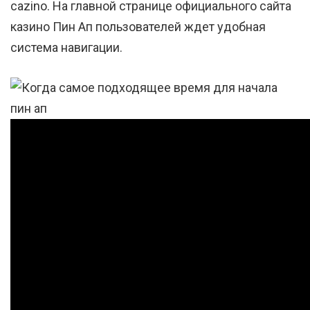
cazino. На главной странице официального сайта
казино Пин Ап пользователей ждет удобная
система навигации.