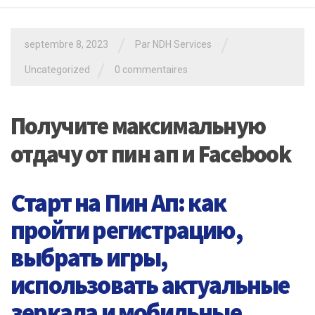
/
/
septembre 8, 2023
Par
NDH Services
/
Uncategorized
0 commentaires
Получите максимальную
отдачу от пин ап и Facebook
Старт на Пин Ап: как
пройти регистрацию,
выбрать игры,
использовать актуальные
зеркала и мобильные