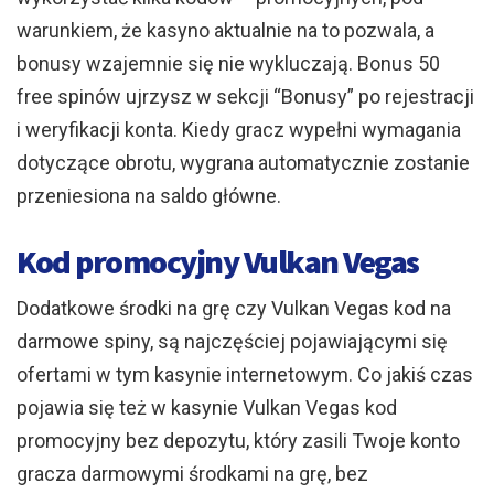
warunkiem, że kasyno aktualnie na to pozwala, a
bonusy wzajemnie się nie wykluczają. Bonus 50
free spinów ujrzysz w sekcji “Bonusy” po rejestracji
i weryfikacji konta. Kiedy gracz wypełni wymagania
dotyczące obrotu, wygrana automatycznie zostanie
przeniesiona na saldo główne.
Kod promocyjny Vulkan Vegas
Dodatkowe środki na grę czy Vulkan Vegas kod na
darmowe spiny, są najczęściej pojawiającymi się
ofertami w tym kasynie internetowym. Co jakiś czas
pojawia się też w kasynie Vulkan Vegas kod
promocyjny bez depozytu, który zasili Twoje konto
gracza darmowymi środkami na grę, bez