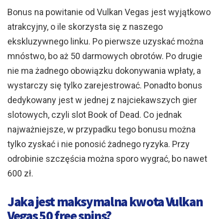
Bonus na powitanie od Vulkan Vegas jest wyjątkowo
atrakcyjny, o ile skorzysta się z naszego
ekskluzywnego linku. Po pierwsze uzyskać można
mnóstwo, bo aż 50 darmowych obrotów. Po drugie
nie ma żadnego obowiązku dokonywania wpłaty, a
wystarczy się tylko zarejestrować. Ponadto bonus
dedykowany jest w jednej z najciekawszych gier
slotowych, czyli slot Book of Dead. Co jednak
najważniejsze, w przypadku tego bonusu można
tylko zyskać i nie ponosić żadnego ryzyka. Przy
odrobinie szczęścia można sporo wygrać, bo nawet
600 zł.
Jaka jest maksymalna kwota Vulkan
Vegas 50 free spins?