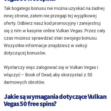
Tak bogatego bonusu nie można uzyskać na żadnej
innej stronie, zatem nie przegap tej wyjątkowej
oferty. Odbierz nasz kod promocyjny i zarejestruj
się z nim w kasynie online Vulkan Vegas. Przez cały
czas możesz sprawdzać stan swojego bonusu.
Wszystkie informacje znajdziesz w sekcji
dotyczącej bonusów.
Wystarczy więc zalogować się w Vulkan Vegas i
włączyć – Book of Dead, aby skorzystać z 50
darmowych obrotów.
Jakie są wymagania dotyczące Vulkan
Vegas 50 free spins?