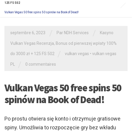
125 FS 502
Vulkan Vegas 50 free spins 50 spinów na Book of Dead!
/
/
septembre 6, 2023
Par
NDH Services
Kasyno
Vulkan Vegas Recenzja, Bonus od pierwszej wpłaty 100%
/
do 3000 zł + 125 FS 502
vulkan vegas
•
vulkan vegas
/
PL
0 commentaires
Vulkan Vegas 50 free spins 50
spinów na Book of Dead!
Po prostu otwiera się konto i otrzymuje gratisowe
spiny. Umożliwia to rozpoczęcie gry bez wkładu