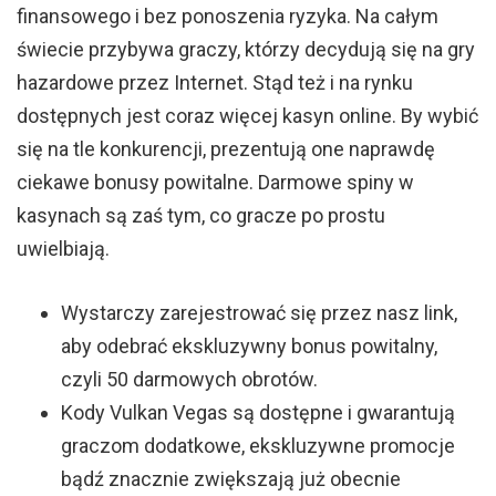
finansowego i bez ponoszenia ryzyka. Na całym
świecie przybywa graczy, którzy decydują się na gry
hazardowe przez Internet. Stąd też i na rynku
dostępnych jest coraz więcej kasyn online. By wybić
się na tle konkurencji, prezentują one naprawdę
ciekawe bonusy powitalne. Darmowe spiny w
kasynach są zaś tym, co gracze po prostu
uwielbiają.
Wystarczy zarejestrować się przez nasz link,
aby odebrać ekskluzywny bonus powitalny,
czyli 50 darmowych obrotów.
Kody Vulkan Vegas są dostępne i gwarantują
graczom dodatkowe, ekskluzywne promocje
bądź znacznie zwiększają już obecnie