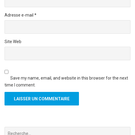
Adresse e-mail
*
Site Web
Save my name, email, and website in this browser for the next
time I comment.
Chercher