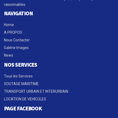
raisonnables.
NAVIGATION
Home
A PROPOS
Nous Contacter
Galérie Images
News
NOS SERVICES
Tous les Services
SOUTAGE MARITIME
TRANSPORT URBAIN ET INTERURBAIN
LOCATION DE VEHICULES
PAGE FACEBOOK