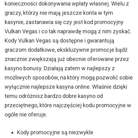
konieczności dokonywania wpłaty własnej. Wielu z
graczy, którzy nie mają jeszcze konta w tym
kasynie, zastanawia się czy jest kod promocyjny
Vulkan Vegas i co tak naprawdę mogą z nim zyskać.
Kody Vulkan Vegas są dostępne i gwarantują
graczom dodatkowe, ekskluzywne promocje bądź
znacznie zwiększają już obecnie oferowane przez
kasyno bonusy. Działają zatem w najlepszy z
możliwych sposobów, na który mogą pozwolić sobie
wyłącznie najlepsze kasyna online. Właśnie dzięki
temu odróżnisz bardzo dobre kasyno od
przeciętnego, które najczęściej kodu promocyjne w
ogóle nie oferuje.
Kody promocyjne są niezwykle